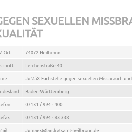
GEGEN SEXUELLEN MISSB
XUALITÄT
Z Ort
74072 Heilbronn
schrift
Lerchenstraße 40
ame
JuMäX-Fachstelle gegen sexuellen Missbrauch und 
ndesland
Baden-Württemberg
lefon
07131 / 994 - 400
lefax
07131 / 994 - 83 338
Mail
Jumaex@landratsamt-heilbronn.de