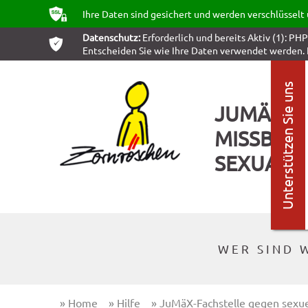
ʥ
Ihre Daten sind gesichert und werden verschlüsselt
Datenschutz:
Erforderlich und bereits Aktiv (1): PH
ͳ
Entscheiden Sie wie Ihre Daten verwendet werden. 
Unterstützen Sie uns
JUMÄX-F
MISSBRA
SEXUALIT
WER SIND 
»
Home
»
Hilfe
»
JuMäX-Fachstelle gegen sexue