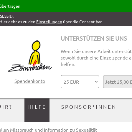
 übertragen
PSESSID.
Hier geht es zu den
Einstellungen
über die Consent bar.
UNTERSTÜTZEN SIE UNS
ACHSTELLE GEGEN SEXUELLEN
Wenn Sie unsere Arbeit unterstüt
UCH UND INFORMATION ZU
sowohl durch eine Einzelspende al
helfen.
ÄT
Spendenkonto
WIR?
HILFE
SPONSOR*INNEN
llen Missbrauch und Information zu Sexualität