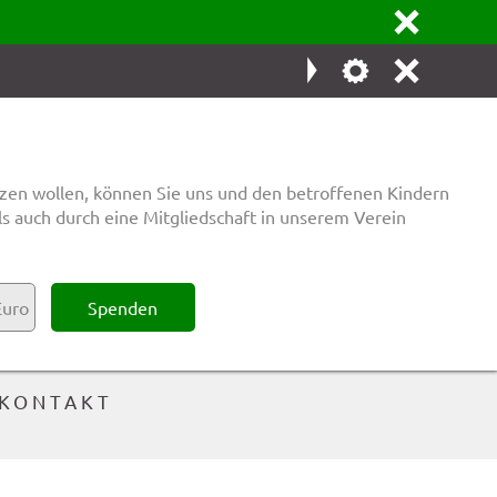
ı
Ţ
ő
ı
Ÿ
Mo-Do:
zen wollen, können Sie uns und den betroffenen Kindern
9:30 bis 10:30 Uhr
s auch durch eine Mitgliedschaft in unserem Verein
0 21 61 - 20 88 86

EINSTELLUNGEN
KONTAKT